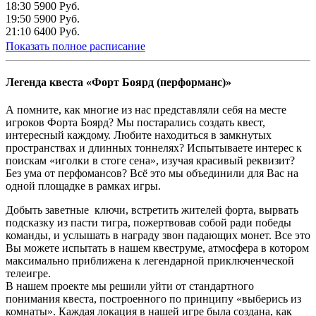
18:30
5900 Руб.
19:50
5900 Руб.
21:10
6400 Руб.
Показать полное расписание
Легенда квеста «Форт Боярд (перформанс)»
А помните, как многие из нас представляли себя на месте
игроков Форта Боярд? Мы постарались создать квест,
интересный каждому. Любите находиться в замкнутых
пространствах и длинных тоннелях? Испытываете интерес к
поискам «иголки в стоге сена», изучая красивый реквизит?
Без ума от перфомансов? Всё это мы объединили для Вас на
одной площадке в рамках игры.
Добыть заветные ключи, встретить жителей форта, вырвать
подсказку из пасти тигра, пожертвовав собой ради победы
команды, и услышать в награду звон падающих монет. Все это
Вы можете испытать в нашем квеструме, атмосфера в котором
максимально приближена к легендарной приключенческой
телеигре.
В нашем проекте мы решили уйти от стандартного
понимания квеста, построенного по принципу «выберись из
комнаты». Каждая локация в нашей игре была создана, как