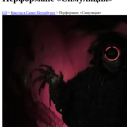
LQ
>
Квесты в Санкт-Петербурге
>
Перформанс «Симуляция»