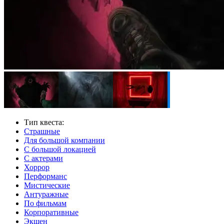
Тип квеста:
Страшные
Для большой компании
С большой локацией
С актерами
Хоррор
Перформанс
Мистические
Антуражные
По фильмам
Корпоративные
Экшен