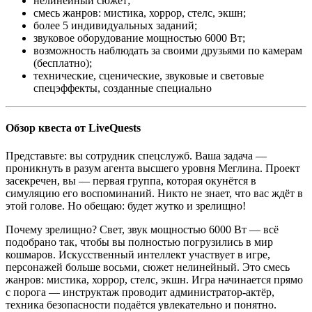
нелинейный сюжет;
смесь жанров: мистика, хоррор, стелс, экшн;
более 5 индивидуальных заданий;
звуковое оборудование мощностью 6000 Вт;
возможность наблюдать за своими друзьями по камерам
(бесплатно);
технические, сценические, звуковые и световые
спецэффекты, созданные специально
Обзор квеста от LiveQuests
Представьте: вы сотрудник спецслужб. Ваша задача —
проникнуть в разум агента высшего уровня Меглина. Проект
засекречен, вы — первая группа, которая окунётся в
симуляцию его воспоминаний. Никто не знает, что вас ждёт в
этой голове. Но обещаю: будет жутко и зрелищно!
Почему зрелищно? Свет, звук мощностью 6000 Вт — всё
подобрано так, чтобы вы полностью погрузились в мир
кошмаров. Искусственный интеллект участвует в игре,
персонажей больше восьми, сюжет нелинейный. Это смесь
жанров: мистика, хоррор, стелс, экшн. Игра начинается прямо
с порога — инструктаж проводит администратор-актёр,
техника безопасности подаётся увлекательно и понятно.