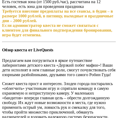
Есть гостевая зона (от 1500 руб./час), рассчитана на 12
человек, есть зона для проведения праздника
Требуется внесение предоплаты на все сеансы, в будни – в
размере 1000 рублей, в пятницу, выходные и праздничные
дни – 2000 рублей.
Если администратор квеста не сможет связаться с
клиентом для финального подтверждения бронирования,
игра будет отменена.
Обзор квеста от LiveQuests
Предлагаем вам погрузиться в яркое путешествие
лабиринтами детского квеста «Дерзкий побег мафии»! Ваши
дети исполнят в нем главные роли, смогут почувствовать себя
озорными разбойниками, друзьями того самого Робин Гуда!
Сюжет квеста прост и интересен. Злодеи города постарались
«облегчить» участникам игру и спрятали команду в самую
охраняемую и неприступную камеру. У маленьких
«бандитов» впереди главная цель – обрести долгожданную
свободу. Их ждут новые возможности и места, где нужно
применить острый ум, ловкость рук и смекалку для того,
чтобы пройти множество приключений, обмануть
надзирателей и взломать надежную систему безопасности.