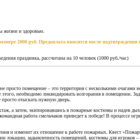
ы жизни и здоровью.
размере 2000 руб. Предоплата вносится после подтверждени
ведения праздника, рассчитана на 10 человек (1000 руб./час)
не просто помещение – это территория с несколькими очагами 
того, необходимо ликвидировать возгорания в помещении. Задач
е просто отыскать нужную дверь.
руктаж, а затем, экипировавшись в пожарные костюмы и надев д
 командная работа смельчаков приведет к победе! В процессе игр
ия и изменит их отношение к работе пожарных. Квест «Пожарно
ции локации, задымленность помещений, костюмы для игроков – 