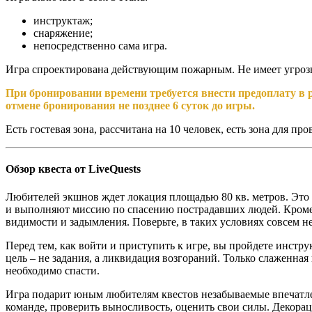
инструктаж;
снаряжение;
непосредственно сама игра.
Игра спроектирована действующим пожарным. Не имеет угроз
При бронировании времени требуется внести предоплату в 
отмене бронирования не позднее 6 суток до игры.
Есть гостевая зона, рассчитана на 10 человек, есть зона для про
Обзор квеста от LiveQuests
Любителей экшнов ждет локация площадью 80 кв. метров. Это 
и выполняют миссию по спасению пострадавших людей. Кроме э
видимости и задымления. Поверьте, в таких условиях совсем н
Перед тем, как войти и приступить к игре, вы пройдете инст
цель – не задания, а ликвидация возгораний. Только слаженная
необходимо спасти.
Игра подарит юным любителям квестов незабываемые впечатлен
команде, проверить выносливость, оценить свои силы. Декора