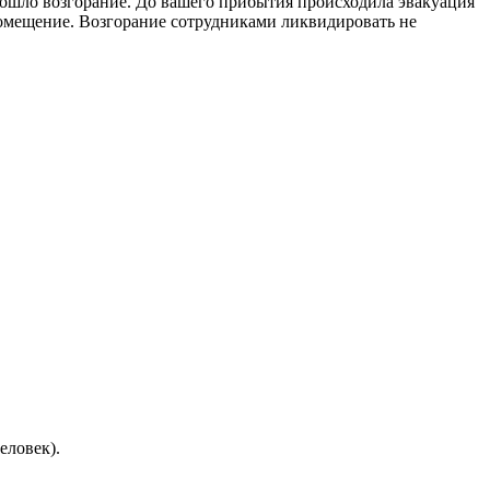
изошло возгорание. До вашего прибытия происходила эвакуация
 помещение. Возгорание сотрудниками ликвидировать не
еловек).