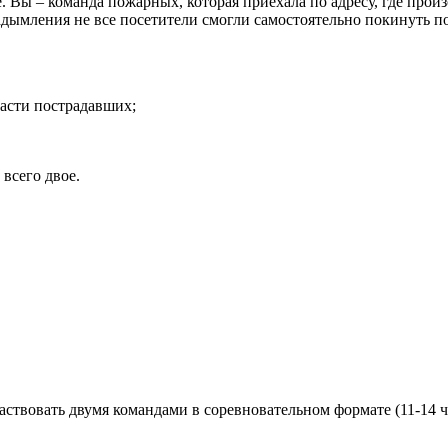
. Вы – команда пожарных, которая приехала по адресу, где про
 задымления не все посетители смогли самостоятельно покинуть
пасти пострадавших;
 всего двое.
.
аствовать двумя командами в соревновательном формате (11-14 ч