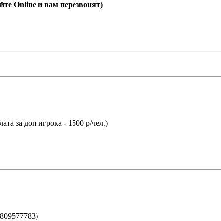
йте Online и вам перезвонят)
ата за доп игрока - 1500 р/чел.)
809577783)