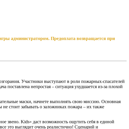
я игры администратором. Предоплата возвращается при
возгорания. Участники выступают в роли пожарных-спасателей
а поставлена непростая – ситуация ухудшается из-за плохой
ыхательные маски, начнете выполнять свою миссию. Основная
ы не стоит забывать о заложниках пожара – их также
е звено. Kids» даст возможность ощутить себя в единой
все это выглядит очень реалистично! Сценарий и