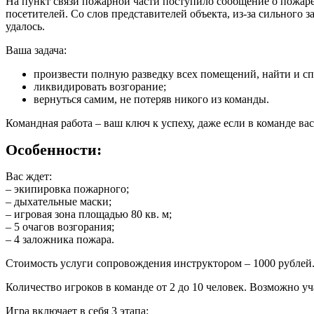
На пункт связи пожарной части поступило сообщение о пожаре
посетителей. Со слов представителей объекта, из-за сильного
удалось.
Ваша задача:
произвести полную разведку всех помещений, найти и с
ликвидировать возгорание;
вернуться самим, не потеряв никого из команды.
Командная работа – ваш ключ к успеху, даже если в команде вас
Особенности:
Вас ждет:
– экипировка пожарного;
– дыхательные маски;
– игровая зона площадью 80 кв. м;
– 5 очагов возгорания;
– 4 заложника пожара.
Стоимость услуги сопровождения инструктором – 1000 рублей
Количество игроков в команде от 2 до 10 человек. Возможно уч
Игра включает в себя 3 этапа: