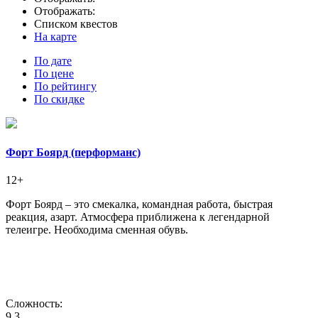
Отображать:
Списком квестов
На карте
По дате
По цене
По рейтингу
По скидке
Форт Боярд (перформанс)
12+
Форт Боярд – это смекалка, командная работа, быстрая
реакция, азарт. Атмосфера приближена к легендарной
телеигре. Необходима сменная обувь.
Сложность:
9,3