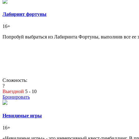
Лабиринт фортуны
16+
Попробуй выбраться из Лабиринта Фортуны, выполнив все ее з
Сложность:
?
Выездной
5 - 10
Бронировать
Невидимые игры
16+
«Невидимые игры» - это иммерсивный квест-тимбилдинг. В проц