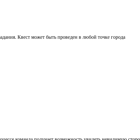
адания. Квест может быть проведен в любой точке города
ессе команда получает возможность увидеть невидимую сторону 